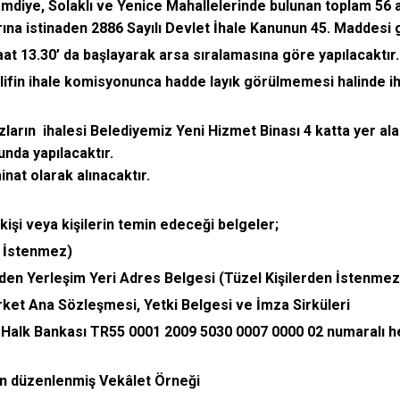
amdiye, Solaklı ve Yenice Mahallelerinde bulunan toplam 56 a
ına istinaden 2886 Sayılı Devlet İhale Kanunun 45. Maddesi ge
at 13.30’ da başlayarak arsa sıralamasına göre yapılacaktır.
lifin ihale komisyonunca hadde layık görülmemesi halinde iha
azların ihalesi Belediyemiz Yeni Hizmet Binası 4 katta yer a
nda yapılacaktır.
at olarak alınacaktır.
kişi veya kişilerin temin edeceği belgeler;
n İstenmez)
den Yerleşim Yeri Adres Belgesi (Tüzel Kişilerden İstenmez
irket Ana Sözleşmesi, Yetki Belgesi ve İmza Sirküleri
Halk Bankası TR55 0001 2009 5030 0007 0000 02 numaralı hes
en düzenlenmiş Vekâlet Örneği