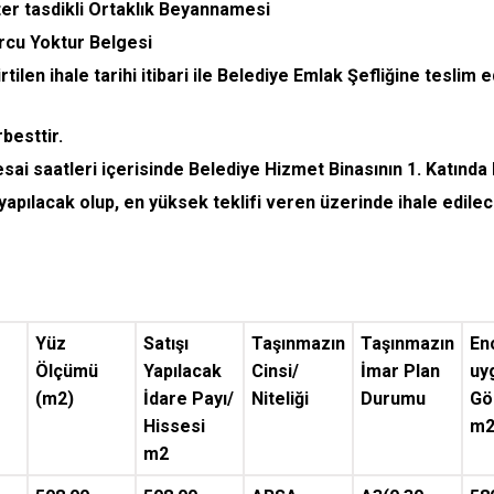
oter tasdikli Ortaklık Beyannamesi
rcu Yoktur Belgesi
ilen ihale tarihi itibari ile Belediye Emlak Şefliğine teslim e
besttir.
sai saatleri içerisinde Belediye Hizmet Binasının 1. Katında 
pılacak olup, en yüksek teklifi veren üzerinde ihale edilec
Yüz
Satışı
Taşınmazın
Taşınmazın
En
Ölçümü
Yapılacak
Cinsi/
İmar Plan
uy
(m2)
İdare Payı/
Niteliği
Durumu
Gö
Hissesi
m2
m2