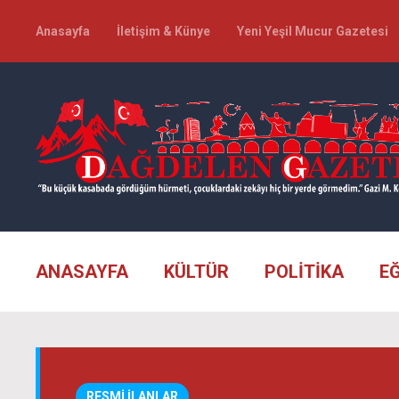
Anasayfa
İletişim & Künye
Yeni Yeşil Mucur Gazetesi
ANASAYFA
KÜLTÜR
POLİTİKA
E
RESMİ İLANLAR