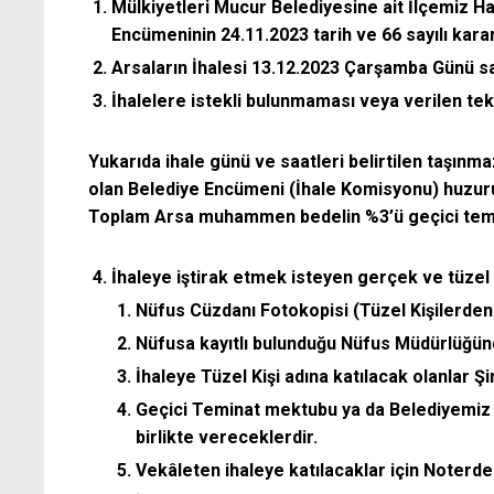
Mülkiyetleri Mucur Belediyesine ait İlçemiz H
Encümeninin 24.11.2023 tarih ve 66 sayılı karar
Arsaların İhalesi 13.12.2023 Çarşamba Günü sa
İhalelere istekli bulunmaması veya verilen tek
Yukarıda ihale günü ve saatleri belirtilen taşınm
olan Belediye Encümeni (İhale Komisyonu) huzuru
Toplam Arsa muhammen bedelin %3’ü geçici temin
İhaleye iştirak etmek isteyen gerçek ve tüzel 
Nüfus Cüzdanı Fotokopisi (Tüzel Kişilerde
Nüfusa kayıtlı bulunduğu Nüfus Müdürlüğün
İhaleye Tüzel Kişi adına katılacak olanlar Ş
Geçici Teminat mektubu ya da Belediyemiz 
birlikte vereceklerdir.
Vekâleten ihaleye katılacaklar için Noterd