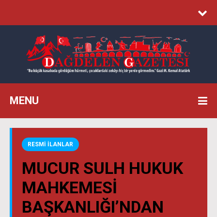
MENU
RESMİ İLANLAR
MUCUR SULH HUKUK
MAHKEMESİ
BAŞKANLIĞI’NDAN