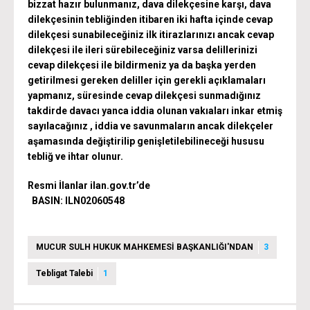
bizzat hazır bulunmanız, dava dilekçesine karşı, dava
dilekçesinin tebliğinden itibaren iki hafta içinde cevap
dilekçesi sunabileceğiniz ilk itirazlarınızı ancak cevap
dilekçesi ile ileri sürebileceğiniz varsa delillerinizi
cevap dilekçesi ile bildirmeniz ya da başka yerden
getirilmesi gereken deliller için gerekli açıklamaları
yapmanız, süresinde cevap dilekçesi sunmadığınız
takdirde davacı yanca iddia olunan vakıaları inkar etmiş
sayılacağınız , iddia ve savunmaların ancak dilekçeler
aşamasında değiştirilip genişletilebilineceği hususu
tebliğ ve ihtar olunur.
Resmi İlanlar ilan.gov.tr’de
BASIN: ILN02060548
MUCUR SULH HUKUK MAHKEMESİ BAŞKANLIĞI'NDAN
3
Tebligat Talebi
1