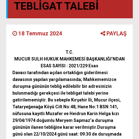
TEBLIGAT TALEBI
18 Temmuz 2024
PAYLAŞ
T
.
C.
MUCUR
SULH HUKUK MAHKEMESİ BAŞKANLIĞI’NDAN
ESAS SAYISI : 2021/229 Esas
Davacı tarafından açılan ortaklığın giderilmesi
davasının yapılan yargılamasında; Mahkememizce
duruşma gününün tebliğ edilebilir bir adresinizin
bulunmadığı gerekçesi ile tebligat talebi yerine
getirilememiştir. Bu sebeple Kırşehir İli, Mucur ilçesi,
Tataryeğenağa Köyü Cilt No:48, Hane No:1 BSN:141,
nüfusuna kayıtlı Muzafer ve Heidrun Karin Helga kızı
29/04/1974 doğumlu Meryem Sapmaz’a duruşma
gününün ilanen tebliğine karar verilmiştir.Duruşma
günü olan 22/10/2024 günü saat: 09:30 de duruşmada