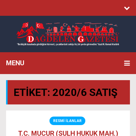
MENU
ETIKET:
2020/6 SATIŞ
RESMİ İLANLAR
T.C. MUCUR (SULH HUKUK MAH.)