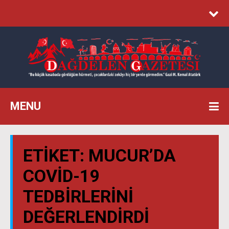
MENU
ETIKET:
MUCUR’DA
COVID-19
TEDBIRLERINI
DEĞERLENDIRDI