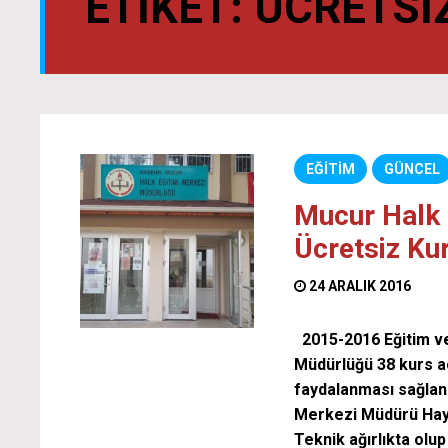
ETIKET:
ÜCRETSI
EĞİTİM
GÜNCEL
Mucur Halk 
Ücretsiz Ku
24 ARALIK 2016
2015-2016 Eğitim ve
Müdürlüğü 38 kurs aç
faydalanması sağlanm
Merkezi Müdürü Haya
Teknik ağırlıkta olup