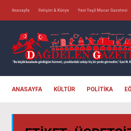
Anasayfa
İletişim & Künye
Yeni Yeşil Mucur Gazetesi
ANASAYFA
KÜLTÜR
POLİTİKA
E