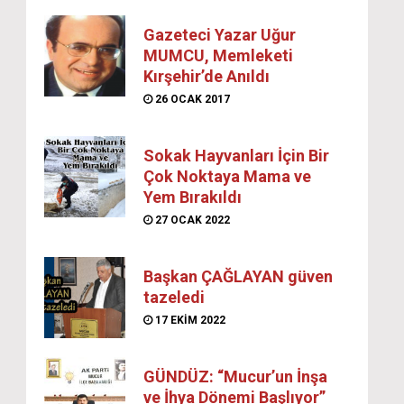
Gazeteci Yazar Uğur
MUMCU, Memleketi
Kırşehir’de Anıldı
26 OCAK 2017
Sokak Hayvanları İçin Bir
Çok Noktaya Mama ve
Yem Bırakıldı
27 OCAK 2022
Başkan ÇAĞLAYAN güven
tazeledi
17 EKIM 2022
GÜNDÜZ: “Mucur’un İnşa
ve İhya Dönemi Başlıyor”