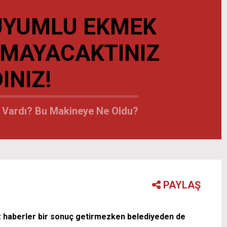
UYUMLU EKMEK
IRMAYACAKTINIZ
INIZ!
 Vardı? Bu Makineye Ne Oldu?
PAYLAŞ
ız haberler bir sonuç getirmezken belediyeden de