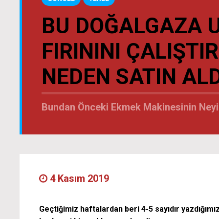
BU DOĞALGAZA 
FIRININI ÇALIŞT
NEDEN SATIN ALD
Bundan Önceki Ekmek Makinesinin Neyi
4 Kasım 2019
Geçtiğimiz haftalardan beri 4-5 sayıdır yazdığım