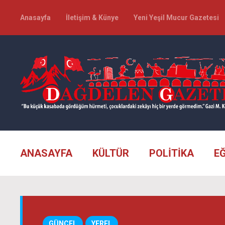
Anasayfa
İletişim & Künye
Yeni Yeşil Mucur Gazetesi
ANASAYFA
KÜLTÜR
POLİTİKA
E
GÜNCEL
YEREL