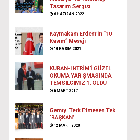
Tasarım Sergisi
6 HAZIRAN 2022
Kaymakam Erdem’in “10
Kasım” Mesajı
10 KASIM 2021
KURAN-I KERİM’İ GÜZEL
OKUMA YARIŞMASINDA
TEMSİLCİMİZ 1. OLDU
6 MART 2017
Gemiyi Terk Etmeyen Tek
‘BAŞKAN’
12 MART 2020