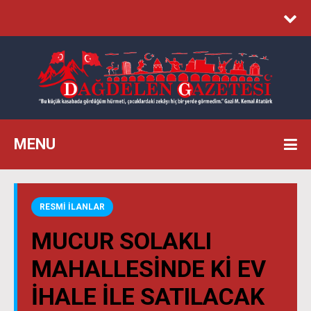
MENU
RESMİ İLANLAR
MUCUR SOLAKLI
MAHALLESINDE KI EV
İHALE İLE SATILACAK