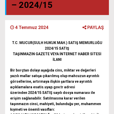
– 2024/15
4 Temmuz 2024
PAYLAŞ
T.C.
MUCUR
(SULH HUKUK MAH.) SATIŞ MEMURLUĞU
2024/15 SATIŞ
TAŞINMAZIN GAZETE VEYA İNTERNET HABER SİTESİ
İLANI
Bir borçtan dolayı aşağıda cins, miktar ve değerleri
yazılı mallar satışa çıkarılmış olup mahcuzun ayrıntılı
görsellerine, artırmaya ilişkin şartlara ve ayrıntılı
açıklamalara
esatis.uyap.gov.tr
adresi
üzerinden
2024/15 SATIŞ
sayılı dosya numarası ile
erişim sağlanabilir.
Satılmasına karar verilen
taşınmazın cinsi, mahiyeti, bulunduğu yer, muhammen
kıymeti ve önemli vasıfları: