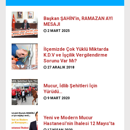
Başkan ŞAHİN’in, RAMAZAN AYI
MESAJI
2 MART 2025
İlçemizde Çok Yüklü Miktarda
K.D.V ve İşçilik Vergilendirme
Sorunu Var Mı?
27 ARALIK 2018
Mucur, İdlib Şehitleri İçin
Yürüdü…
9 MART 2020
Yeni ve Modern Mucur
Hastanesi’nin İhalesi 12 Mayıs’ta