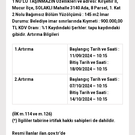
1 NO’LU TAŞINMAZIN
Özellikleri ve adresi: Kırşehir İl,
Mucur İlçe, SOLAKLI Mahalle 3140 Ada, 8 Parsel, 1. Kat
2 Nolu Bağımsız Bölüm Yüzölçümü : 145 m2 İmar
Durumu: Belediye imar sınırlarında Kıymeti : 900.000,00
TL KDV Oranı : %1 Kaydındaki Şerhler: tapu kaydındaki
gibidir. Artırma Bilgileri
1.Artırma
Başlangıç Tarih ve Saati :
11/09/2024 – 10:15
Bitiş Tarih ve Saati :
18/09/2024 – 10:15
2.Artırma
Başlangıç Tarih ve Saati :
07/10/2024 – 10:15
Bitiş Tarih ve Saati :
14/10/2024 – 10:15
(
İİK m.114 ve m.126)
(*) İlgililer tabirine irtifak hakkı sahipleri de dahildir.
Resmi İlanlar ilan.gov.tr’de