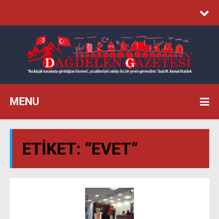
MENU
ETIKET:
“EVET”