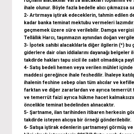
rüçhanlı alacaklılar varsa alacakları toplamını ve
ihale olunur. Böyle fazla bedelle alıcı çıkmazsa sa
2- Artırmaya iştirak edeceklerin, tahmin edilen d
kadar banka teminat mektubu vermeleri lazımdır. Sa
geçmemek üzere süre verilebilir. Damga vergisi, KD
Tellâllık Harcı, taşınmazın aynından doğan vergile
3- İpotek sahibi alacaklılarla diğer ilgilerin (*) b
giderlere dair olan iddialarını dayanağı belgeler i
takdirde hakları tapu sicil ile sabit olmadıkça pay
4- Satış bedeli hemen veya verilen mühlet içind
maddesi gereğince ihale feshedilir. İhaleye katıl
ihalenin feshine sebep olan tüm alıcılar ve kefiller
farktan ve diğer zararlardan ve ayrıca temerrüt f
ve temerrüt faizi ayrıca hükme hacet kalmaksızın
öncelikle teminat bedelinden alınacaktır.
5- Şartname, ilan tarihinden itibaren herkesin gör
takdirde isteyen alıcıya bir örneği gönderilebilir.
6- Satışa iştirak edenlerin şartnameyi görmüş ve