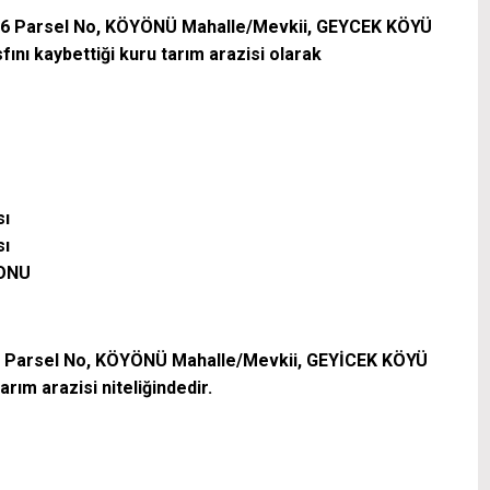
o, 176 Parsel No, KÖYÖNÜ Mahalle/Mevkii, GEYCEK KÖYÜ
ını kaybettiği kuru tarım arazisi olarak
sı
sı
LONU
o, 56 Parsel No, KÖYÖNÜ Mahalle/Mevkii, GEYİCEK KÖYÜ
rım arazisi niteliğindedir.