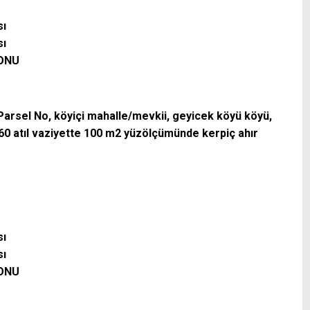
sı
sı
LONU
 2 Parsel No, köyiçi mahalle/mevkii, geyicek köyü köyü,
60 atıl vaziyette 100 m2 yüzölçümünde kerpiç ahır
sı
sı
LONU