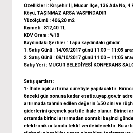
Özellikleri : Kırşehir İl, Mucur İlçe, 136 Ada No
Köyü, TAŞINMAZ ARSA VASFINDADIR
Yüzölçümü : 406,20 m2
Kıymeti : 812,40 TL
KDV Oranı : %18
Kaydındaki Şerhler : Tapu kaydındaki gibidir.
1. Satış Günü : 14/09/2017 günü 11:00 – 11:05 ara
2. Satış Günü : 09/10/2017 günü 11:00 – 11:05 ara
Satış Yeri : MUCUR BELEDİYESİ KONFERANS SA
Satış şartları :
1- İhale açık artırma suretiyle yapılacaktır. Biri
önceki gün sonuna kadar esatis.uyap.gov.tr adres
artırmada tahmin edilen değerin %50 sini ve rüçhan
giderlerini geçmek şartı ile ihale olunur. Birinci 
ortamda birinci artırmadan sonraki beşinci günd
elektronik ortamda teklif verilebilecektir. Bu ar