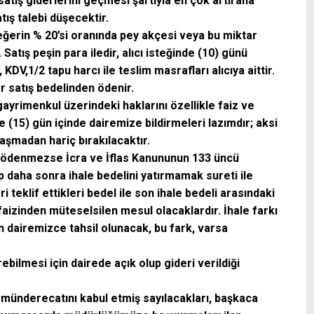
 satış giderlerini geçmesi şartıyla en çok artırana
tış talebi düşecektir.
eğerin % 20’si oranında pey akçesi veya bu miktar
tış peşin para iledir, alıcı isteğinde (10) günü
V,1/2 tapu harcı ile teslim masrafları alıcıya aittir.
r satış bedelinden ödenir.
u gayrimenkul üzerindeki haklarını özellikle faiz ve
le (15) gün içinde dairemize bildirmeleri lazımdır; aksi
laşmadan hariç bırakılacaktır.
e ödenmezse İcra ve İflas Kanununun 133 üncü
ıp daha sonra ihale bedelini yatırmamak sureti ile
i teklif ettikleri bedel ile son ihale bedeli arasındaki
aizinden müteselsilen mesul olacaklardır. İhale farkı
 dairemizce tahsil olunacak, bu fark, varsa
ebilmesi için dairede açık olup gideri verildiği
 münderecatını kabul etmiş sayılacakları, başkaca