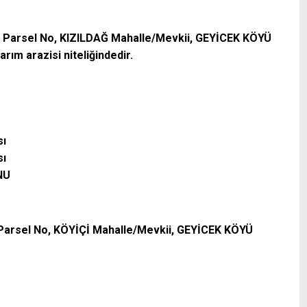
, 83 Parsel No, KIZILDAĞ Mahalle/Mevkii, GEYİCEK KÖYÜ
rım arazisi niteliğindedir.
sı
sı
NU
, 1 Parsel No, KÖYİÇİ Mahalle/Mevkii, GEYİCEK KÖYÜ