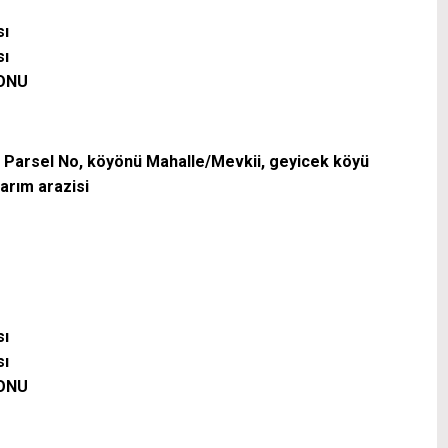
sı
sı
LONU
, 92 Parsel No, köyönü Mahalle/Mevkii, geyicek köyü
arım arazisi
sı
sı
LONU