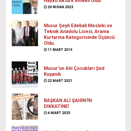
Hayati Aktürk emekli Oldu
20 NISAN 2023
Mucur Şeyh Edebali Mesleki ve
Teknik Anadolu Lisesi, Arama
Kurtarma Kategorisinde Üçüncü
Oldu.
11 MART 2019
Mucur’un Ahi Çocukları Şed
Kuşandı
22 MART 2021
BAŞKAN ALİ ŞAHİN’İN
DİKKATİNE!
6 MART 2025