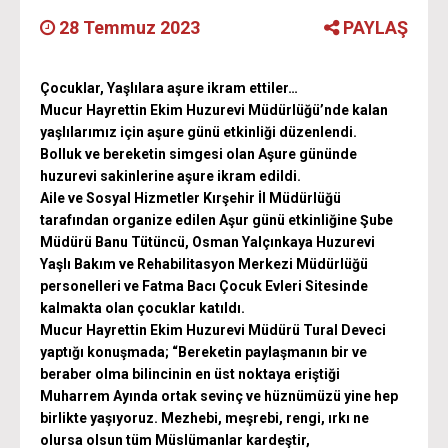
28 Temmuz 2023
PAYLAŞ
Çocuklar, Yaşlılara aşure ikram ettiler…
Mucur Hayrettin Ekim Huzurevi Müdürlüğü’nde kalan
yaşlılarımız için aşure günü etkinliği düzenlendi.
Bolluk ve bereketin simgesi olan Aşure gününde
huzurevi sakinlerine aşure ikram edildi.
Aile ve Sosyal Hizmetler Kırşehir İl Müdürlüğü
tarafından organize edilen Aşur günü etkinliğine Şube
Müdürü Banu Tütüncü, Osman Yalçınkaya Huzurevi
Yaşlı Bakım ve Rehabilitasyon Merkezi Müdürlüğü
personelleri ve Fatma Bacı Çocuk Evleri Sitesinde
kalmakta olan çocuklar katıldı.
Mucur Hayrettin Ekim Huzurevi Müdürü Tural Deveci
yaptığı konuşmada; “Bereketin paylaşmanın bir ve
beraber olma bilincinin en üst noktaya eriştiği
Muharrem Ayında ortak sevinç ve hüznümüzü yine hep
birlikte yaşıyoruz. Mezhebi, meşrebi, rengi, ırkı ne
olursa olsun tüm Müslümanlar kardeştir,