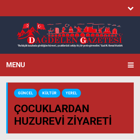
MENU
GÜNCEL
KÜLTÜR
YEREL
ÇOCUKLARDAN
HUZUREVI ZIYARETI