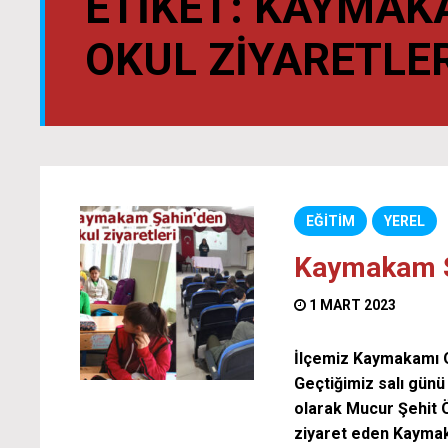
ETIKET:
KAYMAKA
OKUL ZIYARETLER
EĞİTİM
YEREL
Kaymakam Şa
1 MART 2023
İlçemiz Kaymakamı O
Geçtiğimiz salı günü 
olarak Mucur Şehit 
ziyaret eden Kaymaka