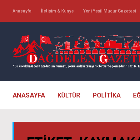
Anasayfa
İletişim & Künye
Yeni Yeşil Mucur Gazetesi
ANASAYFA
KÜLTÜR
POLİTİKA
E