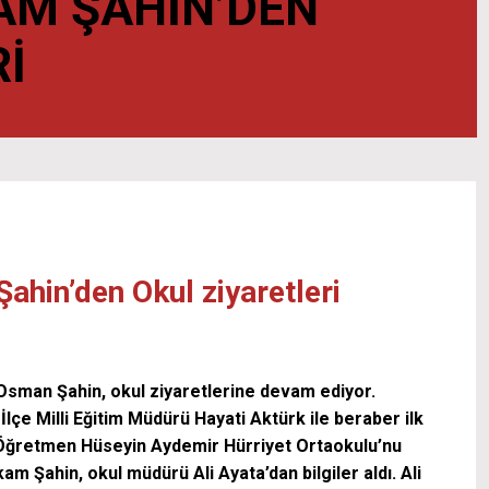
M ŞAHIN’DEN
I
hin’den Okul ziyaretleri
sman Şahin, okul ziyaretlerine devam ediyor.
İlçe Milli Eğitim Müdürü Hayati Aktürk ile beraber ilk
Öğretmen Hüseyin Aydemir Hürriyet Ortaokulu’nu
m Şahin, okul müdürü Ali Ayata’dan bilgiler aldı. Ali